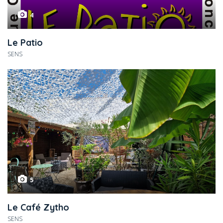
4
Le Patio
SENS
5
Le Café Zytho
SENS