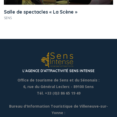
Salle de spectacles « La Scène »
SENS
L'AGENCE D'ATTRACTIVITÉ SENS INTENSE
Office de tourisme de Sens et du Sénonais :
6, rue du Général Leclerc
- 89100 Sens
Tél. +33 (0)3 86 65 19 49
Bureau d'Information Touristique de Villeneuve-sur-
Yonne :