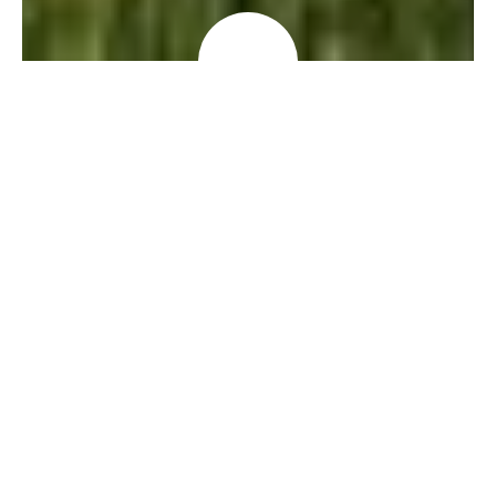
Accueil
»
Je découvre
»
Mes essentiels
»
Les châteaux p
Les villages qui entourent Sens séduisent par
leur riche patrimoine et leurs châteaux
chargés d’histoire. Partez pour une
escapade culturelle : ici, un château ayant
appartenu au marquis de Sade, plus loin,
une forteresse médiévale marquée par la
Guerre de Cent Ans.