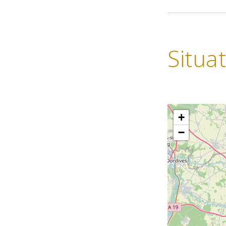
Situa
+
−