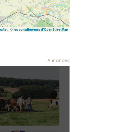
| ©
eaflet
les contributeurs d’OpenStreetMap
Annonces