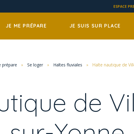
ESPACE PR
JE ME PRÉPARE
JE SUIS SUR PLACE
e prépare
»
Se loger
»
Haltes fluviales
»
Halte nautique de Vi
utique de Vi
sur-Yonne