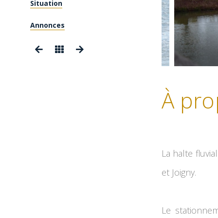
Situation
Annonces
À pro
La halte fluvi
et Joigny.
Le stationnem