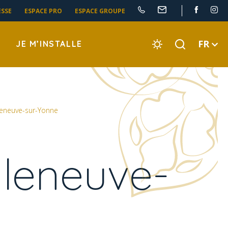
ESSE
ESPACE PRO
ESPACE GROUPE
FR
JE M’INSTALLE
lleneuve-sur-Yonne
lleneuve-