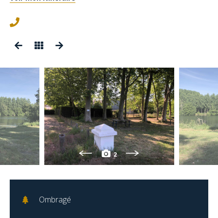
2
Ombragé