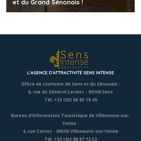
et du Grand Sénonais !
L'AGENCE D'ATTRACTIVITÉ SENS INTENSE
Office de tourisme de Sens et du Sénonais :
6, rue du Général Leclerc
- 89100 Sens
Tél. +33 (0)3 86 65 19 49
Bureau d'Information Touristique de Villeneuve-sur-
Yonne :
4, rue Carnot - 89500 Villeneuve-sur-Yonne
Tél. +33 (0)3 86 87 12 52