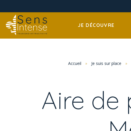
JE DÉCOUVRE
Accueil
»
Je suis sur place
»
Aire de 
Ma