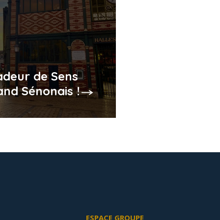
deur de Sens
and Sénonais !
ESPACE GROUPE