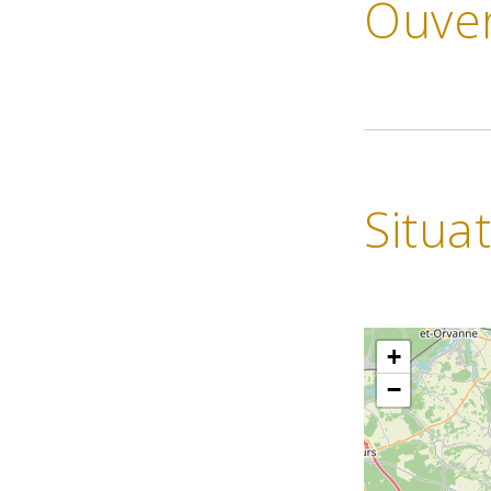
Ouve
Situa
+
−