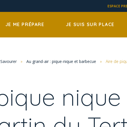
ESPACE PR
JE ME PRÉPARE
JE SUIS SUR PLACE
Savourer
»
Au grand-air : pique-nique et barbecue
»
Aire de piq
pique nique
rtin du Ter