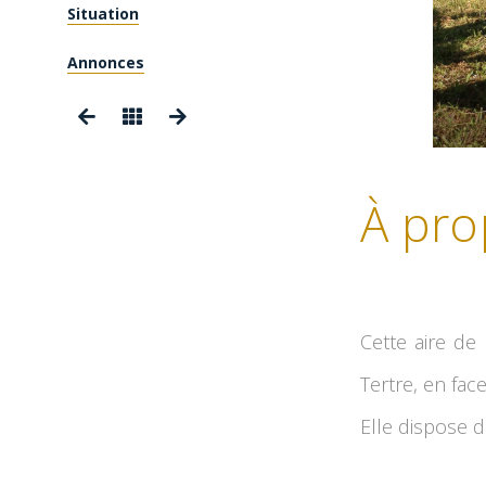
Situation
Annonces
À pro
Cette aire de
Tertre, en fac
Elle dispose d