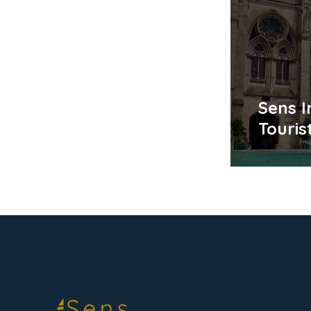
Sens 
Touris