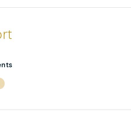
rt
nts
s