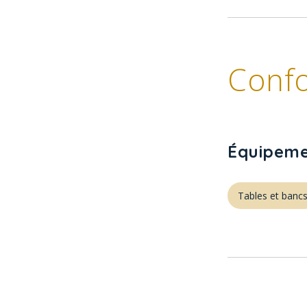
Confo
Équipeme
Tables et banc