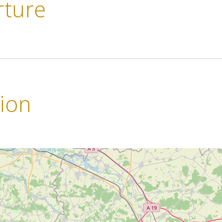
rture
tion