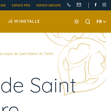
ESSE
ESPACE PRO
ESPACE GROUPE
FR
JE M’INSTALLE
ue nique de Saint Martin du Tertre
 de Saint
tre