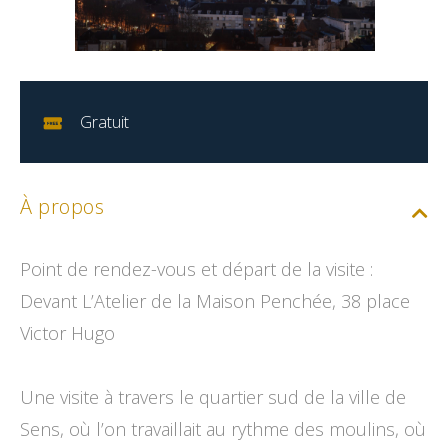
Gratuit
À propos
Point de rendez-vous et départ de la visite :
Devant L’Atelier de la Maison Penchée, 38 place
Victor Hugo
Une visite à travers le quartier sud de la ville de
Sens, où l’on travaillait au rythme des moulins, où