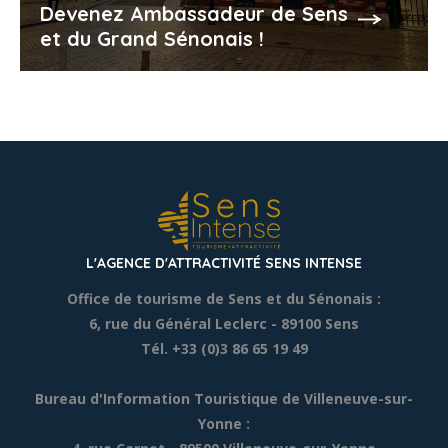
Devenez Ambassadeur de Sens
et du Grand Sénonais !
L'AGENCE D'ATTRACTIVITÉ SENS INTENSE
Office de tourisme de Sens et du Sénonais :
6, rue du Général Leclerc
- 89100 Sens
Tél. +33 (0)3 86 65 19 49
Bureau d'Information Touristique de Villeneuve-sur-
Yonne :