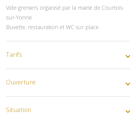
Vide-greniers organisé par la mairie de Courtois-
sur-Yonne.
Buvette, restauration et WC sur place.
Tarifs
Gratuit :
Entrée libre
Ouverture
Tarif de base :
Le ml
Situation
Min.
2.5€