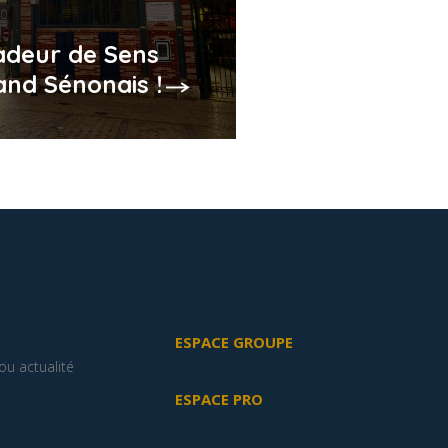
deur de Sens
and Sénonais !
ESPACE GROUPE
u actualité
ESPACE PRO