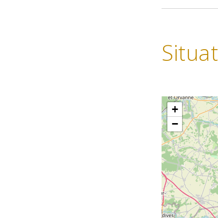
Situa
+
−