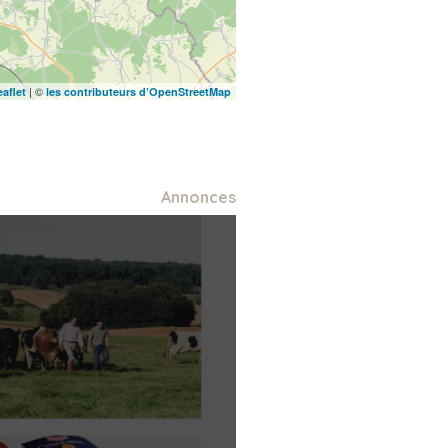
| ©
eaflet
les contributeurs d’OpenStreetMap
Annonces