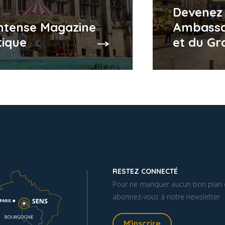
Devenez
Intense Magazine
Ambassa
tique
et du Gr
RESTEZ CONNECTÉ
Pour ne manquer aucun bon plan o
abonnez-vous à notre newsletter
M'inscrire