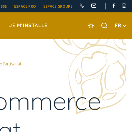
ESSE
ESPACE PRO
ESPACE GROUPE
FR
JE M’INSTALLE
l’artisanat
commerce
at