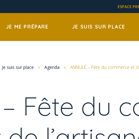
ESPACE PR
JE ME PRÉPARE
JE SUIS SUR PLACE
Je suis sur place
»
Agenda
»
ANNULÉ – Fête du commerce et de 
– Fête du 
t de l’artisan