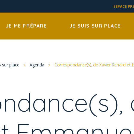
ESPACE PR
JE ME PRÉPARE
JE SUIS SUR PLACE
s sur place
»
Agenda
»
Correspondance(s), de Xavier Renard et
ndance(s), 
et Emmanuel