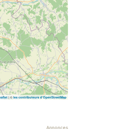
| ©
eaflet
les contributeurs d’OpenStreetMap
Annonces