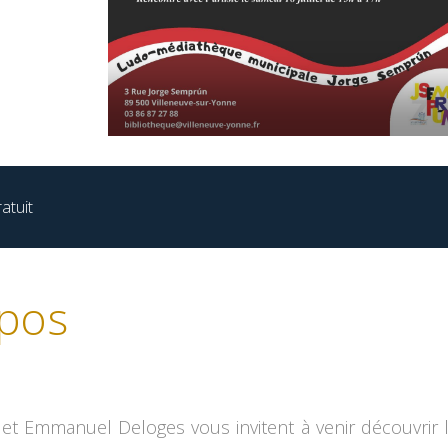
atuit
pos
 et Emmanuel Deloges vous invitent à venir découvrir l