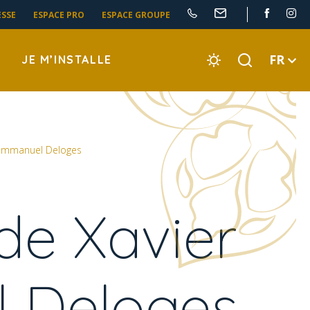
ESSE
ESPACE PRO
ESPACE GROUPE
FR
JE M’INSTALLE
 Emmanuel Deloges
de Xavier
 Deloges