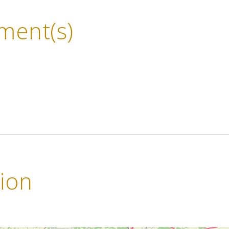
ment(s)
tion