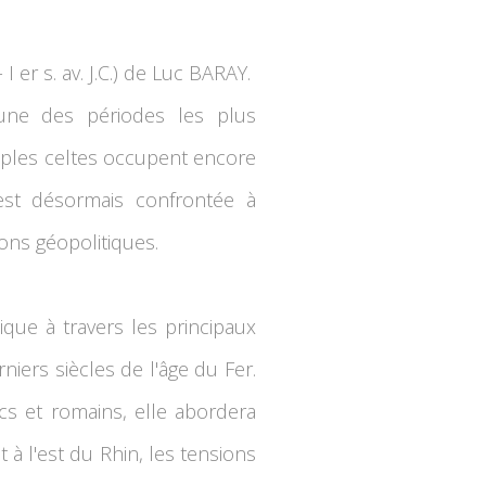
I er s. av. J.C.) de Luc BARAY.
l'une des périodes les plus
uples celtes occupent encore
est désormais confrontée à
ons géopolitiques.
ue à travers les principaux
niers siècles de l'âge du Fer.
cs et romains, elle abordera
à l'est du Rhin, les tensions