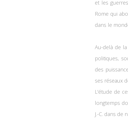
et les guerre
Rome qui about
dans le mond
Au-delà de la 
politiques, s
des puissance
ses réseaux d
L'étude de c
longtemps dom
J.-C. dans de