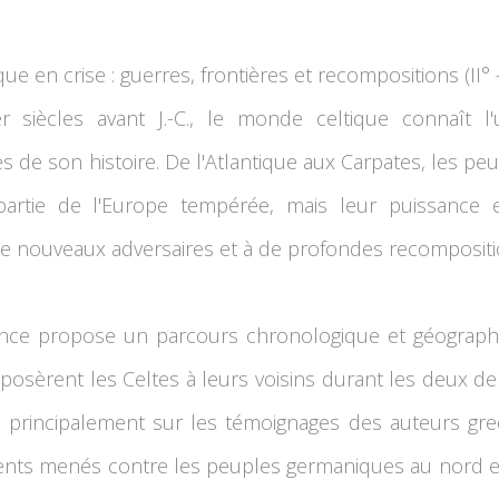
ue en crise : guerres, frontières et recompositions (II° - 
er siècles avant J.-C., le monde celtique connaît 
de son histoire. De l'Atlantique aux Carpates, les pe
artie de l'Europe tempérée, mais leur puissance 
e nouveaux adversaires et à de profondes recompositi
nce propose un parcours chronologique et géographiq
pposèrent les Celtes à leurs voisins durant les deux der
 principalement sur les témoignages des auteurs gre
ents menés contre les peuples germaniques au nord et 