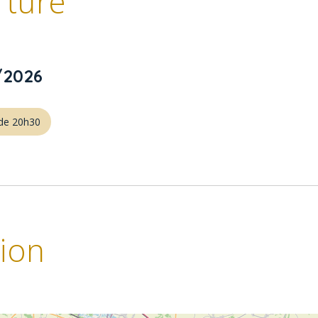
rture
/2026
r de 20h30
tion