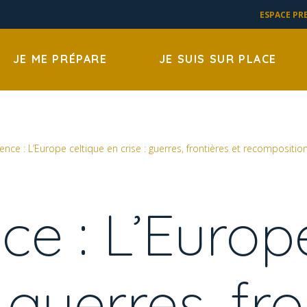
ESPACE PR
JE ME PRÉPARE
JE SUIS SUR PLACE
nce : L’Europe celtique en crise : guerres, frontières et recompositions (II
e : L’Europ
: guerres, fro