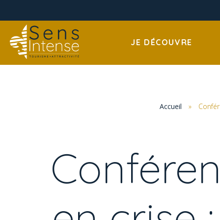
JE DÉCOUVRE
Accueil
»
Confére
Conférenc
en crise 