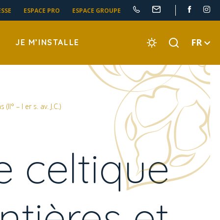
ESSE
ESPACE PRO
ESPACE GROUPE
FR
JE M’INSTALLE
° – I er s. av. J.C.)
e celtique
ntières et