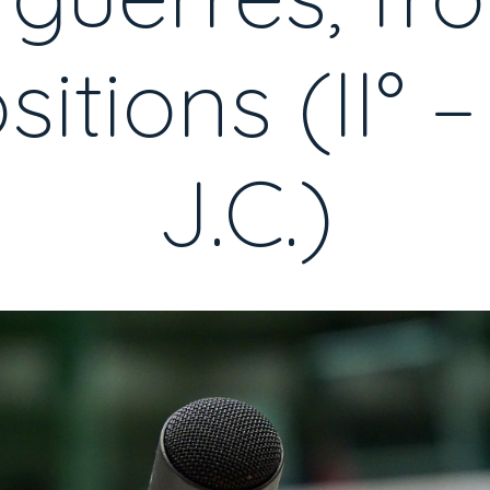
tions (II° – I
J.C.)