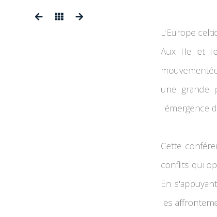
L'Europe celtiq
Aux IIe et I
mouvementées 
une grande p
l'émergence d
Cette confére
conflits qui o
En s'appuyant
les affrontem