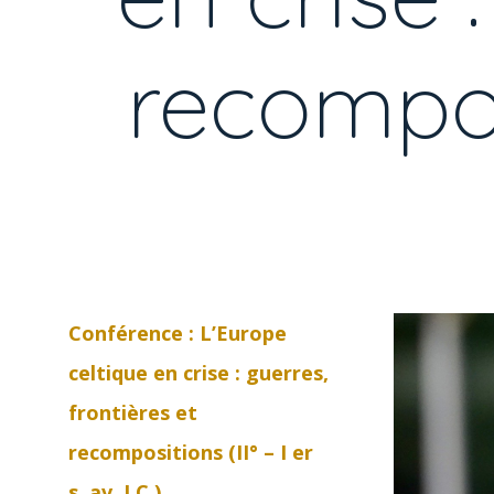
recomposi
Conférence : L’Europe
celtique en crise : guerres,
frontières et
recompositions (II° – I er
s. av. J.C.)