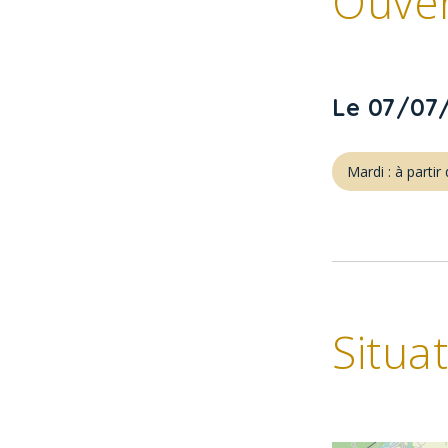
Ouve
Le 07/07
Mardi : à parti
Situa