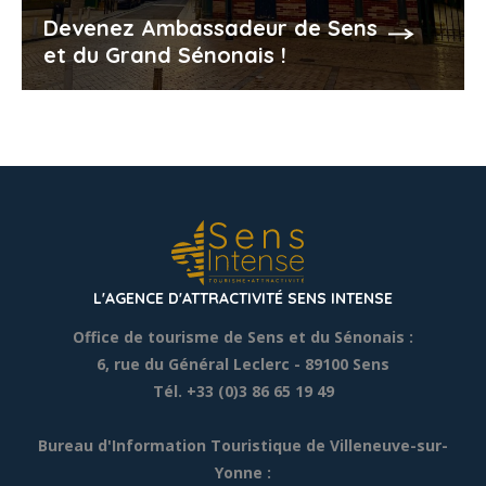
Devenez Ambassadeur de Sens
et du Grand Sénonais !
L'AGENCE D'ATTRACTIVITÉ SENS INTENSE
Office de tourisme de Sens et du Sénonais :
6, rue du Général Leclerc
- 89100 Sens
Tél. +33 (0)3 86 65 19 49
Bureau d'Information Touristique de Villeneuve-sur-
Yonne :