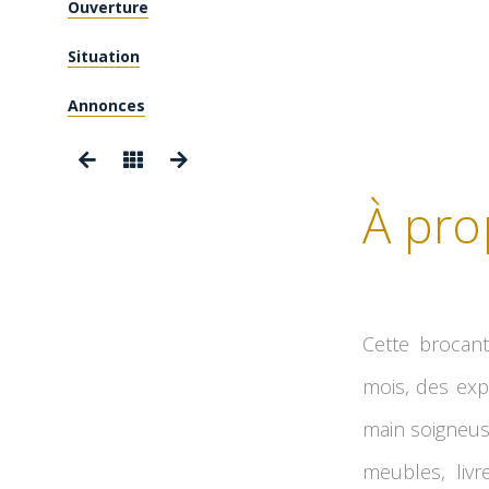
Ouverture
Situation
Annonces
À pro
Cette brocan
mois, des exp
main soigneuse
meubles, livr