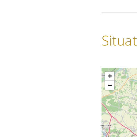
Situa
+
−