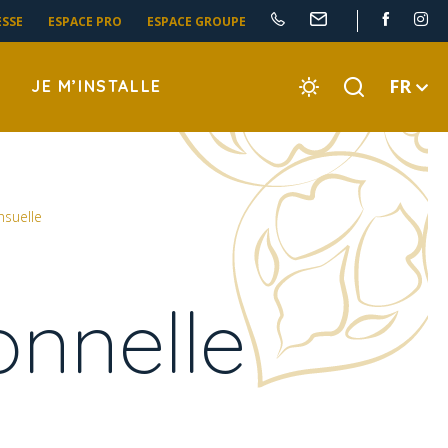
ESSE
ESPACE PRO
ESPACE GROUPE
FR
JE M’INSTALLE
nsuelle
onnelle