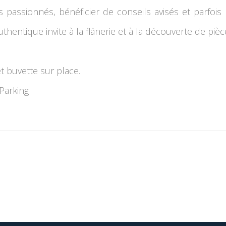
 passionnés, bénéficier de conseils avisés et parfois 
authentique invite à la flânerie et à la découverte de piè
t buvette sur place.
Parking