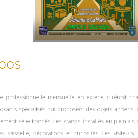
pos
te professionnelle mensuelle en extérieur réunit c
osants spécialisés qui proposent des objets anciens,
ment sélectionnés. Les stands, installés en plein air, 
es, vaisselle, décorations et curiosités. Les visiteu