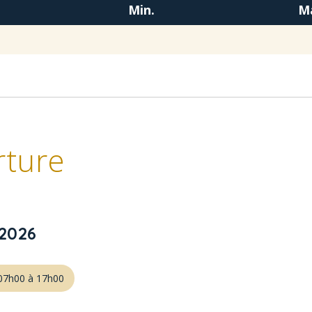
Min.
M
rture
/2026
07h00 à 17h00