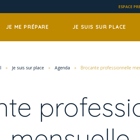
ESPACE PR
JE ME PRÉPARE
JE SUIS SUR PLACE
l
»
Je suis sur place
»
Agenda
»
Brocante professionnelle me
te professi
mensuelle