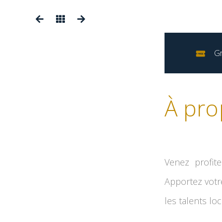
Gr
À pro
Venez profit
Apportez votr
les talents lo