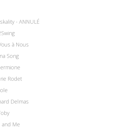
otskality - ANNULÉ
R2Swing
e Vous à Nous
Anna Song
L'Hermione
Marie Rodet
éole
chard Delmas
 Toby
ou and Me