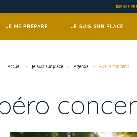
ESPACE PR
JE ME PRÉPARE
JE SUIS SUR PLACE
Accueil
»
Je suis sur place
»
Agenda
»
Apéro concerts
péro concer