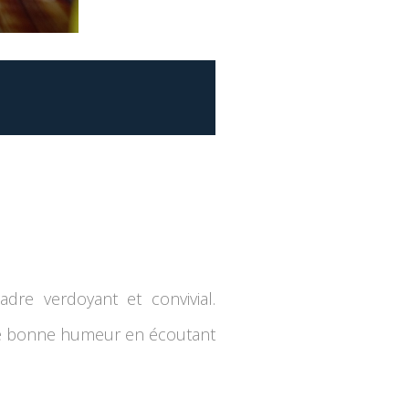
dre verdoyant et convivial.
de bonne humeur en écoutant