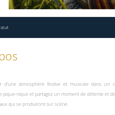
atuit
pos
er d’une atmosphère festive et musicale dans un ca
e pique-nique et partagez un moment de détente et 
caux qui se produiront sur scène.