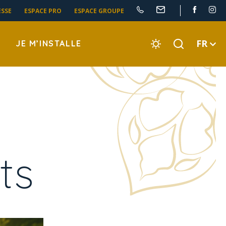
ESSE
ESPACE PRO
ESPACE GROUPE
FR
JE M’INSTALLE
ts